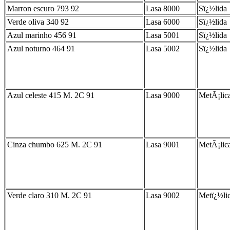
Marron escuro 793 92
Lasa 8000
Sï¿½lida
Verde oliva 340 92
Lasa 6000
Sï¿½lida
Azul marinho 456 91
Lasa 5001
Sï¿½lida
Azul noturno 464 91
Lasa 5002
Sï¿½lida
Azul celeste 415 M. 2C 91
Lasa 9000
MetÃ¡lic
Cinza chumbo 625 M. 2C 91
Lasa 9001
MetÃ¡lic
Verde claro 310 M. 2C 91
Lasa 9002
Metï¿½li