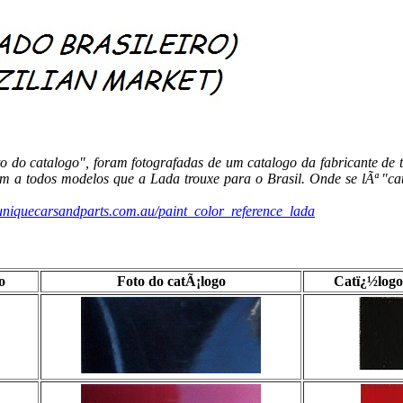
oto do catalogo", foram fotografadas de um catalogo da fabricante d
ferem a todos modelos que a Lada trouxe para o Brasil. Onde se lÃª "c
uniquecarsandparts.com.au/paint_color_reference_lada
o
Foto do catÃ¡logo
Catï¿½logos