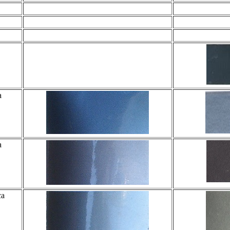
a
a
ca