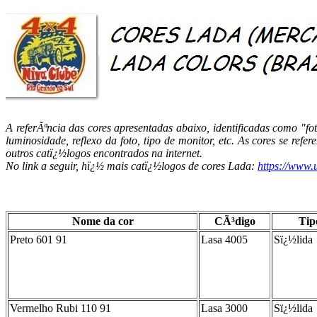
A referÃªncia das cores apresentadas abaixo, identificadas como "f
luminosidade, reflexo da foto, tipo de monitor, etc. As cores se re
outros catï¿½logos encontrados na internet.
No link a seguir, hï¿½ mais catï¿½logos de cores Lada:
https://www.
Nome da cor
CÃ³digo
Tip
Preto 601 91
Lasa 4005
Sï¿½lida
Vermelho Rubi 110 91
Lasa 3000
Sï¿½lida